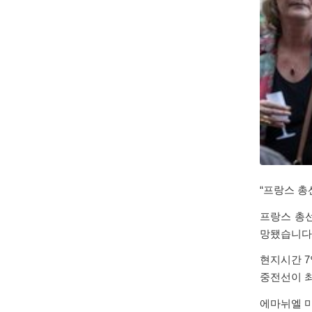
“프랑스 총
프랑스 총선
망됐습니다
현지시간 7
중전선이 최
에마뉘엘 마