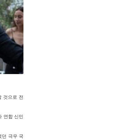
할 것으로 전
파 연합 신민
였던 극우 국