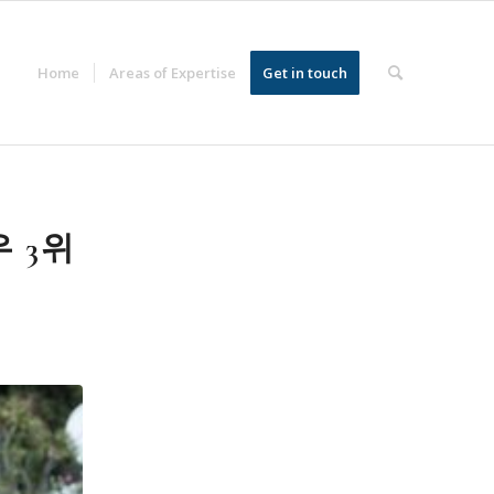
Home
Areas of Expertise
Get in touch
 3위