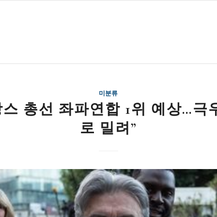
미분류
랑스 총선 좌파연합 1위 예상…극우
로 밀려”