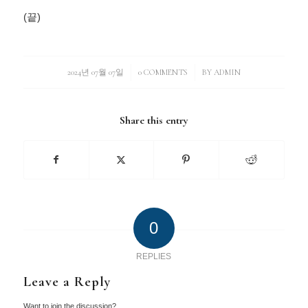
(끝)
2024년 07월 07일
/
0 COMMENTS
/
BY
ADMIN
Share this entry
0
REPLIES
Leave a Reply
Want to join the discussion?