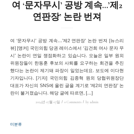
여 ‘문자무시’ 공방 계속…’제2
연판장’ 논란 번져
여 ‘문자무시’ 공방 계속…’제2 연판장’ 논란 번져 [뉴스리
뷰] [앵커] 국민의힘 당권 레이스에서 ‘김건희 여사 문자 무
시’ 논란이 연일 쟁점화하고 있습니다. 오늘은 일부 원외
위원장들이 한동훈 후보의 사퇴를 요구하는 회견을 추진
했다는 논란이 제기돼 파장이 일었는데요. 보도에 이다현
기자입니다. [기자] 국민의힘 김종혁 원외 당협위원장단
대표가 자신의 SNS에 올린 글을 계기로 ‘제2의 연판장’ 논
란이 불거졌습니다. 해당 글에 따르면, […]
/
/
2024년 07월 07일
0 Comments
by
admin
미분류