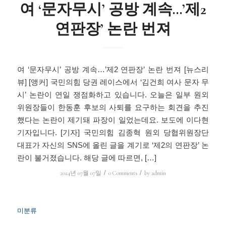
여 ‘문자무시’ 공방 계속…’제2
연판장’ 논란 번져
여 ‘문자무시’ 공방 계속…’제2 연판장’ 논란 번져 [뉴스리
뷰] [앵커] 국민의힘 당권 레이스에서 ‘김건희 여사 문자 무
시’ 논란이 연일 쟁점화하고 있습니다. 오늘은 일부 원외
위원장들이 한동훈 후보의 사퇴를 요구하는 회견을 추진
했다는 논란이 제기돼 파장이 일었는데요. 보도에 이다현
기자입니다. [기자] 국민의힘 김종혁 원외 당협위원장단
대표가 자신의 SNS에 올린 글을 계기로 ‘제2의 연판장’ 논
란이 불거졌습니다. 해당 글에 따르면, […]
/
/
2024년 07월 07일
0 Comments
by
admin
미분류